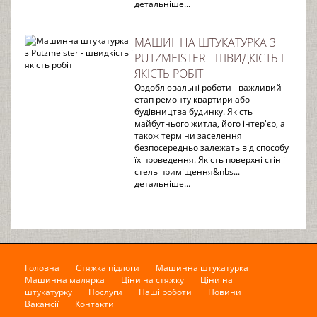
детальніше...
МАШИННА ШТУКАТУРКА З
PUTZMEISTER - ШВИДКІСТЬ І
ЯКІСТЬ РОБІТ
Оздоблювальні роботи - важливий
етап ремонту квартири або
будівництва будинку. Якість
майбутнього житла, його інтер'єр, а
також терміни заселення
безпосередньо залежать від способу
їх проведення. Якість поверхні стін і
стель приміщення&nbs...
детальніше...
Головна
Стяжка підлоги
Машинна штукатурка
Машинна малярка
Ціни на стяжку
Ціни на
штукатурку
Послуги
Наші роботи
Новини
Вакансії
Контакти