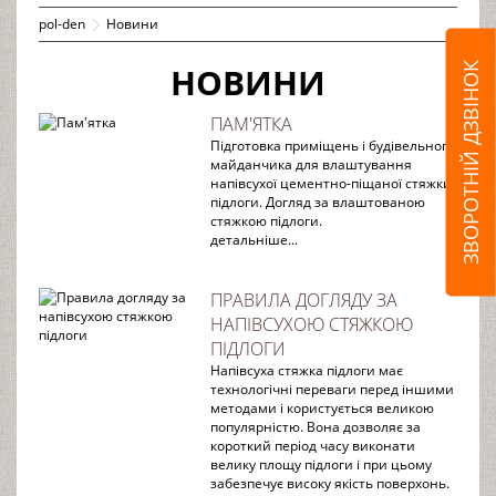
pol-den
Новини
НОВИНИ
ЗВОРОТНІЙ ДЗВІНОК
ПАМ'ЯТКА
Підготовка приміщень і будівельного
майданчика для влаштування
напівсухої цементно-піщаної стяжки
підлоги. Догляд за влаштованою
стяжкою підлоги.
детальніше...
ПРАВИЛА ДОГЛЯДУ ЗА
НАПІВСУХОЮ СТЯЖКОЮ
ПІДЛОГИ
Напівсуха стяжка підлоги має
технологічні переваги перед іншими
методами і користується великою
популярністю. Вона дозволяє за
короткий період часу виконати
велику площу підлоги і при цьому
забезпечує високу якість поверхонь.