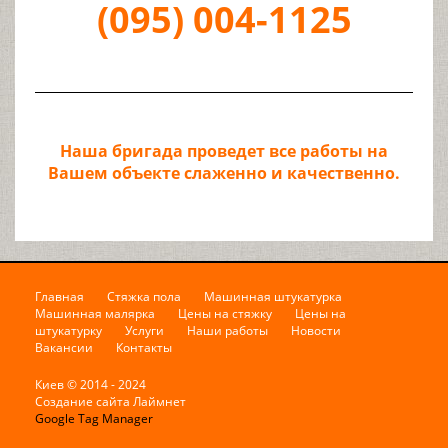
(095)
004
-1125
Наша бригада проведет все работы на
Вашем объекте слаженно и качественно.
Главная
Стяжка пола
Машинная штукатурка
Машинная малярка
Цены на стяжку
Цены на
штукатурку
Услуги
Наши работы
Новости
Вакансии
Контакты
Киев © 2014 - 2024
Создание сайта Лаймнет
Google Tag Manager