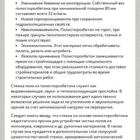
Уменьшеное давление на конструкцию
. Собственный вес
полистиролбетона при минимальной толщине 80 мм
составляет всего 32 кг/кв.м.
Низкая паропроницаемость
при сохранении
гидроизоляционных свойств.
Невоспламеняемость
. Полистиролбетон не горит, при
пожаре гранулы пенополистерола испаряются, тление и
пламя отсутствуют.
Технологичность
. Этот материал легко обрабатывать:
пилить, резать или штробить.
Легкость применения
. Полистиролбетон замешивается
прямо на стройплощадке с помощью специального
оборудования, при этом уменьшаются стоимость доставки
стройматериалов и общие трудозатраты во время
строительных работ.
Стяжка пола из полистиролбетона служит как
выравнивающая, звуко- и теплоизолирующая прослойка. В
некоторых случаях ее использование дает единственно
возможное решение задачи по утеплению и звукоизоляции
здания за счет минимальной нагрузки на перекрытия.
Следует иметь ввиду, что стяжка на основе полистиролбетона
недостаточно прочна для устройства чистых полов из
линолеума, ковролина и др. рулонных материалов. В таком
случае она нуждается в дополнительном слое полусухой
цементно-песчаной стяжки, армированной металлической