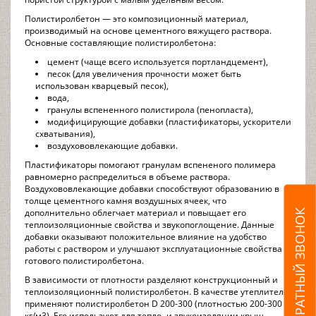
Полистиролбетон — это композиционный материал,
производимый на основе цементного вяжущего раствора.
Основные составляющие полистиролбетона:
цемент (чаще всего используется портландцемент),
песок (для увеличения прочности может быть
использован кварцевый песок),
вода,
гранулы вспененного полистирола (пенопласта),
модифицирующие добавки (пластификаторы, ускорители
схватывания),
воздухововлекающие добавки.
Пластификаторы помогают гранулам вспененого полимера
равномерно распределиться в объеме раствора.
Воздухововлекающие добавки способствуют образованию в
толще цементного камня воздушных ячеек, что
дополнительно облегчает материал и повыщает его
ОБРАТНЫЙ ЗВОНОК
теплоизоляционные свойства и звукопоглощение. Данные
добавки оказывают положительное влияние на удобство
работы с раствором и улучшают эксплуатационные свойства
готового полистиролбетона.
В зависимости от плотности разделяют конструкционный и
теплоизоляционный полистиролбетон. В качестве утеплителя
применяют полистиролбетон D 200-300 (плотностью 200-300
кг/м3). Его используют для тепло- и звукоизоляции крыш,