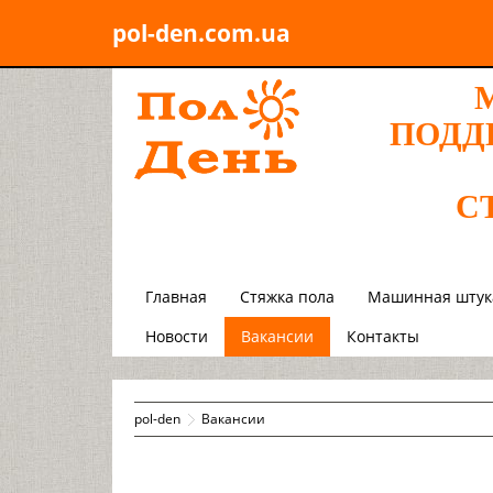
pol-den.com.ua
ПОДД
С
Главная
Стяжка пола
Машинная штук
Новости
Вакансии
Контакты
pol-den
Вакансии