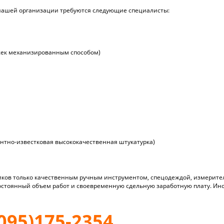
 нашей организации требуются следующие специалисты:
яжек механизированным способом)
нтно-известковая высококачественная штукатурка)
ников только качественным ручным инструментом, спецодеждой, измери
остоянный объем работ и своевременную сдельную заработную плату. Ин
095)175-2354